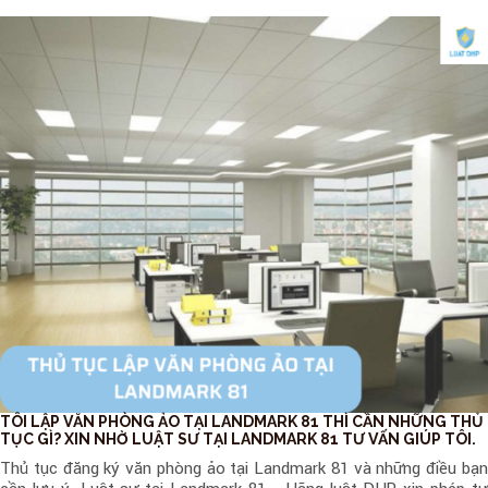
TÔI LẬP VĂN PHÒNG ẢO TẠI LANDMARK 81 THÌ CẦN NHỮNG THỦ
TỤC GÌ? XIN NHỜ LUẬT SƯ TẠI LANDMARK 81 TƯ VẤN GIÚP TÔI.
Thủ tục đăng ký văn phòng ảo tại Landmark 81 và những điều bạn