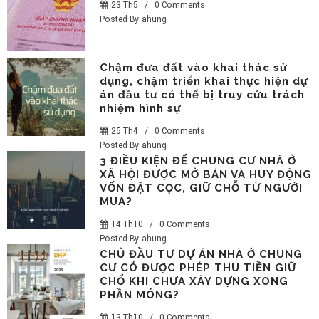
23 Th5
/
0 Comments
Posted By
ahung
Chậm đưa đất vào khai thác sử
dụng, chậm triển khai thực hiện dự
án đầu tư có thể bị truy cứu trách
nhiệm hình sự
25 Th4
/
0 Comments
Posted By
ahung
3 ĐIỀU KIỆN ĐỂ CHUNG CƯ NHÀ Ở
XÃ HỘI ĐƯỢC MỞ BÁN VÀ HUY ĐỘNG
VỐN ĐẶT CỌC, GIỮ CHỖ TỪ NGƯỜI
MUA?
14 Th10
/
0 Comments
Posted By
ahung
CHỦ ĐẦU TƯ DỰ ÁN NHÀ Ở CHUNG
CƯ CÓ ĐƯỢC PHÉP THU TIỀN GIỮ
CHỔ KHI CHƯA XÂY DỰNG XONG
PHẦN MÓNG?
13 Th10
/
0 Comments