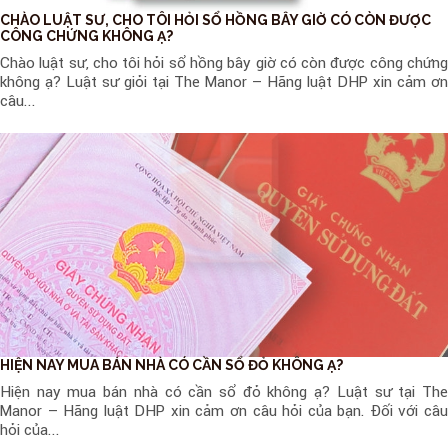
CHÀO LUẬT SƯ, CHO TÔI HỎI SỔ HỒNG BÂY GIỜ CÓ CÒN ĐƯỢC
CÔNG CHỨNG KHÔNG Ạ?
Chào luật sư, cho tôi hỏi sổ hồng bây giờ có còn được công chứng
không ạ? Luật sư giỏi tại The Manor – Hãng luật DHP xin cảm ơn
câu...
HIỆN NAY MUA BÁN NHÀ CÓ CẦN SỔ ĐỎ KHÔNG Ạ?
Hiện nay mua bán nhà có cần sổ đỏ không ạ? Luật sư tại The
Manor – Hãng luật DHP xin cảm ơn câu hỏi của bạn. Đối với câu
hỏi của...