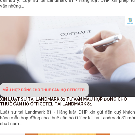
cần lưu ý. Luật sư tại Landmark 81 - Hãng luật DHP xin phép tư
vấn những...
XIN LUẬT SƯ TẠI LANDMARK 81 TƯ VẤN MẪU HỢP ĐỒNG CHO
THUÊ CĂN HỘ OFFICETEL TẠI LANDMARK 81
Luật sư tại Landmark 81 - Hãng luật DHP xin gửi đến quý khách
hàng mẫu hợp đồng cho thuê căn hộ Officetel tại Landmark 81 mới
nhất năm...