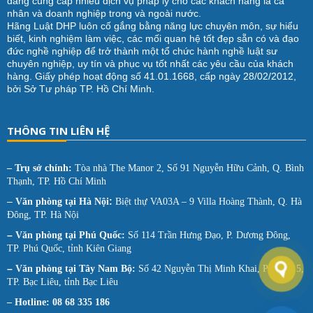
đang cung cấp nhiều dịch vụ pháp lý cho các khách hàng là cá
nhân và doanh nghiệp trong và ngoài nước.
Hãng Luật DHP luôn cố gắng bằng năng lực chuyên môn, sự hiểu
biết, kinh nghiệm làm việc, các mối quan hệ tốt đẹp sẵn có và đạo
đức nghề nghiệp để trở thành một tổ chức hành nghề luật sư
chuyên nghiệp, uy tín và phục vụ tốt nhất các yêu cầu của khách
hàng. Giấy phép hoạt động số 41.01.1668, cấp ngày 28/02/2012,
bởi Sở Tư pháp TP. Hồ Chí Minh.
THÔNG TIN LIÊN HỆ
– Trụ sở chính:
Tòa nhà The Manor 2, Số 91 Nguyễn Hữu Cảnh, Q. Bình
Thạnh, TP. Hồ Chí Minh
–
:
Văn phòng tại
Hà Nội
Biệt thự VA03A – 9 Villa Hoàng Thành, Q. Hà
Đông, TP. Hà Nội
–
Văn phòng tại Phú Quốc:
Số 114 Trần Hưng Đạo, P. Dương Đông,
TP. Phú Quốc, tỉnh Kiên Giang
–
Văn phòng tại Tây Nam Bộ:
Số 42 Nguyễn Thị Minh Khai, Phường 5,
TP. Bạc Liêu, tỉnh Bạc Liêu
– Hotline: 08 68 335 186