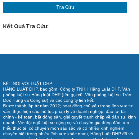
Tra Cứu
Kết Quả Tra Cứu:
KẾT NỐI VỚI LUẬT DHP
HÃNG LUẬT DHP, bao gồm: Công ty TNHH Hãng Luật DHP, Văn
phòng luật sư Hãng luật DHP (tên gọi cũ: Văn phòng luật sư Trần
Đức Hùng và Cộng sự) và các công ty liên kết:
Được thành lập từ năm 2012; hoạt động chủ yếu trong lĩnh vực tư
vấn, thực hiện các thủ tục pháp lý về doanh nghiệp, đầu tư, tài
chính - kế toán, bất động sản, giải quyết tranh chấp về dân sự, kinh
doanh. Với đội ngũ luật sư cộng sự và chuyên gia đông đảo, am
hiểu thực tế, có chuyên môn sâu sắc và có nhiều kinh nghiệm
chuyên biệt trong nhiều lĩnh vực khác nhau, Hãng Luật DHP đã và