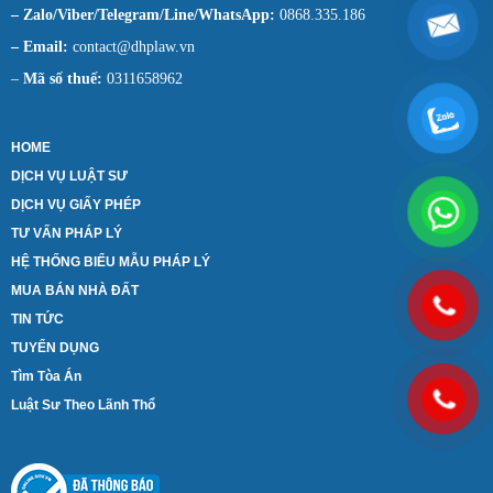
– Zalo/Viber/Telegram/Line/WhatsApp:
0868.335.186
– Email:
contact@dhplaw.vn
–
Mã số thuế:
0311658962
HOME
DỊCH VỤ LUẬT SƯ
DỊCH VỤ GIẤY PHÉP
TƯ VẤN PHÁP LÝ
HỆ THỐNG BIỂU MẪU PHÁP LÝ
MUA BÁN NHÀ ĐẤT
TIN TỨC
TUYỂN DỤNG
Tìm Tòa Án
Luật Sư Theo Lãnh Thổ