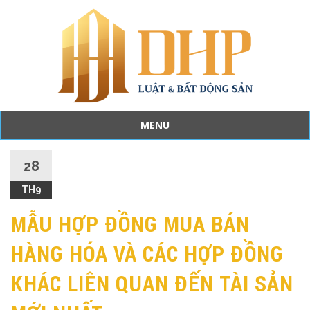
MENU
Skip
to
28
content
TH9
MẪU HỢP ĐỒNG MUA BÁN
HÀNG HÓA VÀ CÁC HỢP ĐỒNG
KHÁC LIÊN QUAN ĐẾN TÀI SẢN