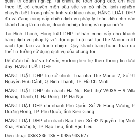
quản trị doanh nghiệp, tài chính, kế toán đông đảo, am hiểu
thực tế, có chuyên môn sâu sắc và có nhiều kinh nghiệm
chuyên biệt trong nhiều lĩnh vực khác nhau, HÃNG LUẬT DHP
đã và đang cung cấp nhiều dịch vụ pháp lý toàn diện cho các
khách hàng là cá nhân, doanh nghiệp trong và ngoài nước.
Tại Bình Thạnh, Hãng luật DHP tự hào cung cấp cho khách
hàng dịch vụ pháp lý với đội ngũ Luật sư tại The Manor một
cách tận tâm và trách nhiệm. Quý khách hàng hoàn toàn có
thể tin tưởng sử dụng dịch vụ của chúng tôi.
Để được hỗ trợ và tư vấn, vui lòng liên hệ theo thông tin dưới
đây: HÃNG LUẬT DHP
HÃNG LUẬT DHP trụ sở chính: Tòa nhà The Manor 2, Số 91
Nguyễn Hữu Cảnh, Q. Bình Thạnh, TP. Hồ Chí Minh
HÃNG LUẬT DHP chi nhánh Hà Nội: Biệt thự VA03A – 9 Villa
Hoàng Thành, Q. Hà Đông, TP. Hà Nội
HÃNG LUẬT DHP chi nhánh Phú Quốc: Số 25 Hùng Vương, P.
Dương Đông, TP. Phú Quốc, tỉnh Kiên Giang
HÃNG LUẬT DHP chi nhánh Bạc Liêu: Số 42 Nguyễn Thị Minh
Khai, Phường 5, TP. Bạc Liêu, tỉnh Bạc Liêu
Điện thoại: 0868.335.186 – 0986 938 627