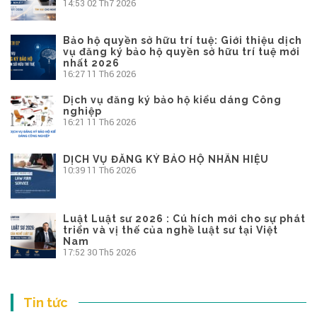
14:53
02 Th7 2026
Bảo hộ quyền sở hữu trí tuệ: Giới thiệu dịch
vụ đăng ký bảo hộ quyền sở hữu trí tuệ mới
nhất 2026
16:27
11 Th6 2026
Dịch vụ đăng ký bảo hộ kiểu dáng Công
nghiệp
16:21
11 Th6 2026
DỊCH VỤ ĐĂNG KÝ BẢO HỘ NHÃN HIỆU
10:39
11 Th6 2026
Luật Luật sư 2026 : Cú hích mới cho sự phát
triển và vị thế của nghề luật sư tại Việt
Nam
17:52
30 Th5 2026
Tin tức