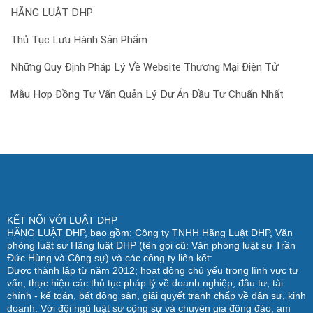
HÃNG LUẬT DHP
Thủ Tục Lưu Hành Sản Phẩm
Những Quy Định Pháp Lý Về Website Thương Mại Điện Tử
Mẫu Hợp Đồng Tư Vấn Quản Lý Dự Án Đầu Tư Chuẩn Nhất
KẾT NỐI VỚI LUẬT DHP
HÃNG LUẬT DHP, bao gồm: Công ty TNHH Hãng Luật DHP, Văn
phòng luật sư Hãng luật DHP (tên gọi cũ: Văn phòng luật sư Trần
Đức Hùng và Cộng sự) và các công ty liên kết:
Được thành lập từ năm 2012; hoạt động chủ yếu trong lĩnh vực tư
vấn, thực hiện các thủ tục pháp lý về doanh nghiệp, đầu tư, tài
chính - kế toán, bất động sản, giải quyết tranh chấp về dân sự, kinh
doanh. Với đội ngũ luật sư cộng sự và chuyên gia đông đảo, am