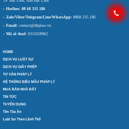
TP. Bạc Liêu, tỉnh Bạc Liêu
– Hotline: 08 68 335 186
– Zalo/Viber/Telegram/Line/WhatsApp:
0868.335.186
– Email:
contact@dhplaw.vn
–
Mã số thuế:
0311658962
HOME
DỊCH VỤ LUẬT SƯ
DỊCH VỤ GIẤY PHÉP
TƯ VẤN PHÁP LÝ
HỆ THỐNG BIỂU MẪU PHÁP LÝ
MUA BÁN NHÀ ĐẤT
TIN TỨC
TUYỂN DỤNG
Tìm Tòa Án
Luật Sư Theo Lãnh Thổ