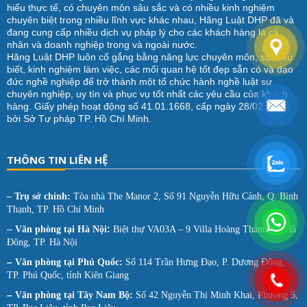
hiểu thực tế, có chuyên môn sâu sắc và có nhiều kinh nghiệm
chuyên biệt trong nhiều lĩnh vực khác nhau, Hãng Luật DHP đã và
đang cung cấp nhiều dịch vụ pháp lý cho các khách hàng là cá
nhân và doanh nghiệp trong và ngoài nước.
Hãng Luật DHP luôn cố gắng bằng năng lực chuyên môn, sự hiểu
biết, kinh nghiệm làm việc, các mối quan hệ tốt đẹp sẵn có và đạo
đức nghề nghiệp để trở thành một tổ chức hành nghề luật sư
chuyên nghiệp, uy tín và phục vụ tốt nhất các yêu cầu của khách
hàng. Giấy phép hoạt động số 41.01.1668, cấp ngày 28/02/2012,
bởi Sở Tư pháp TP. Hồ Chí Minh.
THÔNG TIN LIÊN HỆ
– Trụ sở chính:
Tòa nhà The Manor 2, Số 91 Nguyễn Hữu Cảnh, Q. Bình
Thạnh, TP. Hồ Chí Minh
–
:
Văn phòng tại
Hà Nội
Biệt thự VA03A – 9 Villa Hoàng Thành, Q. Hà
Đông, TP. Hà Nội
–
Văn phòng tại Phú Quốc:
Số 114 Trần Hưng Đạo, P. Dương Đông,
TP. Phú Quốc, tỉnh Kiên Giang
–
Văn phòng tại Tây Nam Bộ:
Số 42 Nguyễn Thị Minh Khai, Phường 5,