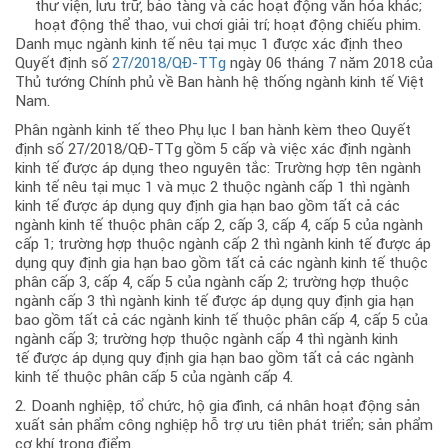
thư viện, lưu trữ, bảo tàng và các hoạt động văn hóa khác;
hoạt động thể thao, vui chơi giải trí; hoạt động chiếu phim.
Danh mục ngành kinh tế nêu tại mục 1 được xác định theo
Quyết định số
27/2018/QĐ-TTg
ngày 06 tháng 7 năm 2018 của
Thủ tướng Chính phủ về Ban hành hệ thống ngành kinh tế Việt
Nam.
Phân ngành kinh tế theo Phụ lục I ban hành kèm theo Quyết
định số 27/2018/QĐ-TTg gồm 5 cấp và việc xác định ngành
kinh tế được áp dụng theo nguyên tắc: Trường hợp tên ngành
kinh tế nêu tại mục 1 và mục 2 thuộc ngành cấp 1 thì ngành
kinh tế được áp dụng quy định gia hạn bao gồm tất cả các
ngành kinh tế thuộc phân cấp 2, cấp 3, cấp 4, cấp 5 của ngành
cấp 1; trường hợp thuộc ngành cấp 2 thì ngành kinh tế được áp
dụng quy định gia hạn bao gồm tất cả các ngành kinh tế thuộc
phân cấp 3, cấp 4, cấp 5 của ngành cấp 2; trường hợp thuộc
ngành cấp 3 thì ngành kinh tế được áp dụng quy định gia hạn
bao gồm tất cả các ngành kinh tế thuộc phân cấp 4, cấp 5 của
ngành cấp 3; trường hợp thuộc ngành cấp 4 thì ngành kinh
tế được áp dụng quy định gia hạn bao gồm tất cả các ngành
kinh tế thuộc phân cấp 5 của ngành cấp 4.
2. Doanh nghiệp, tổ chức, hộ gia đình, cá nhân hoạt động sản
xuất sản phẩm công nghiệp hỗ trợ ưu tiên phát triển; sản phẩm
cơ khí trọng điểm.