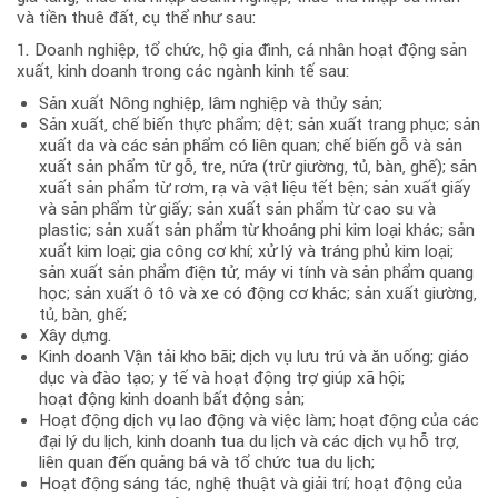
và tiền thuê đất, cụ thể như sau:
1. Doanh nghiệp, tổ chức, hộ gia đình, cá nhân hoạt động sản
xuất, kinh doanh trong các ngành kinh tế sau:
Sản xuất Nông nghiệp, lâm nghiệp và thủy sản;
Sản xuất, chế biến thực phẩm; dệt; sản xuất trang phục; sản
xuất da và các sản phẩm có liên quan; chế biến gỗ và sản
xuất sản phẩm từ gỗ, tre, nứa (trừ giường, tủ, bàn, ghế); sản
xuất sản phẩm từ rơm, rạ và vật liệu tết bện; sản xuất giấy
và sản phẩm từ giấy; sản xuất sản phẩm từ cao su và
plastic; sản xuất sản phẩm từ khoáng phi kim loại khác; sản
xuất kim loại; gia công cơ khí; xử lý và tráng phủ kim loại;
sản xuất sản phẩm điện tử, máy vi tính và sản phẩm quang
học; sản xuất ô tô và xe có động cơ khác; sản xuất giường,
tủ, bàn, ghế;
Xây dựng.
Kinh doanh Vận tải kho bãi; dịch vụ lưu trú và ăn uống; giáo
dục và đào tạo; y tế và hoạt động trợ giúp xã hội;
hoạt động kinh doanh bất động sản;
Hoạt động dịch vụ lao động và việc làm; hoạt động của các
đại lý du lịch, kinh doanh tua du lịch và các dịch vụ hỗ trợ,
liên quan đến quảng bá và tổ chức tua du lịch;
Hoạt động sáng tác, nghệ thuật và giải trí; hoạt động của