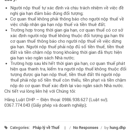
Người nộp thuế tự xác định và chịu trách nhiệm về việc đề
nghị gia hạn đảm bảo đúng đối tượng;
Cơ quan thuế không phải thông báo cho người nộp thuế về
việc chấp nhận gia hạn nộp thuế và tiền thuê đất;
Trường hợp trong thời gian gia hạn, cơ quan thuế có cơ sở
xác định người nộp thuế không thuộc đối tượng gia hạn thì
cơ quan thuế thông báo cho người nộp thuế về việc dừng
gia hạn. Người nộp thuế phải nộp đủ số tiền thuế, tiền thuê
đất và tiền chậm nộp trong khoảng thời gian đã thực hiện
gia hạn vào ngân sách Nhà nước;
Trường hợp sau khi hết thời gian gia hạn, cơ quan thuế phát
hiện qua thanh tra, kiểm tra người nộp thuế không thuộc đối
tượng được gia hạn nộp thuế, tiền thuê đất thì người nộp
thuế phải nộp số tiền thuế còn thiếu, tiền phạt và tiền chậm
nộp do cơ quan thuế xác định lại vào ngân sách Nhà nước.
Chi tiết vui lòng liên hệ với Chúng tôi:
Hãng Luật DHP – Điện thoại: 0986.938.627 (Luật sư);
0367.774.043 (Giấy phép và doanh nghiệp);
Categories:
Pháp lý về Thuế
/
No Responses
/
by
hung.dhp