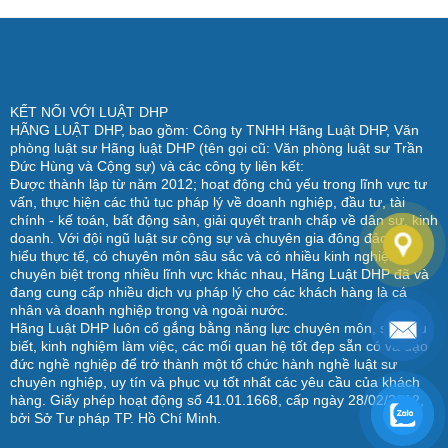
KẾT NỐI VỚI LUẬT DHP
HÃNG LUẬT DHP, bao gồm: Công ty TNHH Hãng Luật DHP, Văn
phòng luật sư Hãng luật DHP (tên gọi cũ: Văn phòng luật sư Trần
Đức Hùng và Cộng sự) và các công ty liên kết:
Được thành lập từ năm 2012; hoạt động chủ yếu trong lĩnh vực tư
vấn, thực hiện các thủ tục pháp lý về doanh nghiệp, đầu tư, tài
chính - kế toán, bất động sản, giải quyết tranh chấp về dân sự, kinh
doanh. Với đội ngũ luật sư cộng sự và chuyên gia đông đảo, am
hiểu thực tế, có chuyên môn sâu sắc và có nhiều kinh nghiệm
chuyên biệt trong nhiều lĩnh vực khác nhau, Hãng Luật DHP đã và
đang cung cấp nhiều dịch vụ pháp lý cho các khách hàng là cá
nhân và doanh nghiệp trong và ngoài nước.
Hãng Luật DHP luôn cố gắng bằng năng lực chuyên môn, sự hiểu
biết, kinh nghiệm làm việc, các mối quan hệ tốt đẹp sẵn có và đạo
đức nghề nghiệp để trở thành một tổ chức hành nghề luật sư
chuyên nghiệp, uy tín và phục vụ tốt nhất các yêu cầu của khách
hàng. Giấy phép hoạt động số 41.01.1668, cấp ngày 28/02/2012,
bởi Sở Tư pháp TP. Hồ Chí Minh.