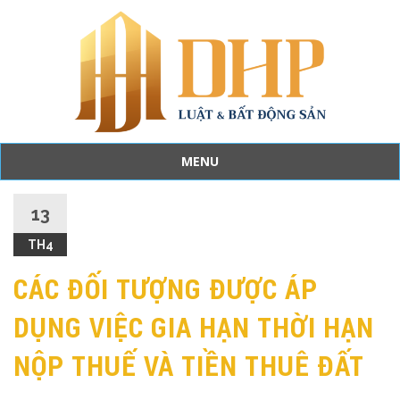
MENU
Skip
to
13
content
TH4
CÁC ĐỐI TƯỢNG ĐƯỢC ÁP
DỤNG VIỆC GIA HẠN THỜI HẠN
NỘP THUẾ VÀ TIỀN THUÊ ĐẤT