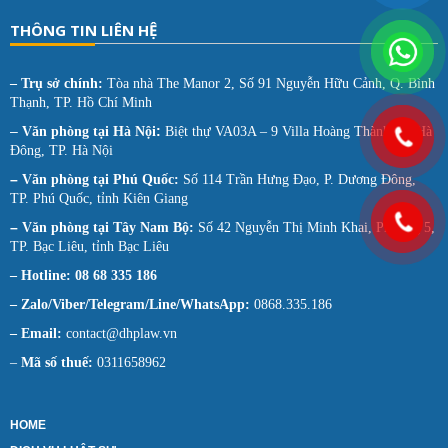
THÔNG TIN LIÊN HỆ
– Trụ sở chính:
Tòa nhà The Manor 2, Số 91 Nguyễn Hữu Cảnh, Q. Bình
Thạnh, TP. Hồ Chí Minh
–
:
Văn phòng tại
Hà Nội
Biệt thự VA03A – 9 Villa Hoàng Thành, Q. Hà
Đông, TP. Hà Nội
–
Văn phòng tại Phú Quốc:
Số 114 Trần Hưng Đạo, P. Dương Đông,
TP. Phú Quốc, tỉnh Kiên Giang
–
Văn phòng tại Tây Nam Bộ:
Số 42 Nguyễn Thị Minh Khai, Phường 5,
TP. Bạc Liêu, tỉnh Bạc Liêu
– Hotline: 08 68 335 186
– Zalo/Viber/Telegram/Line/WhatsApp:
0868.335.186
– Email:
contact@dhplaw.vn
–
Mã số thuế:
0311658962
HOME