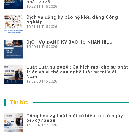
nhất 2026
16:27
11 Th6 2026
Dịch vụ đăng ký bảo hộ kiểu dáng Công
nghiệp
16:21
11 Th6 2026
DỊCH VỤ ĐĂNG KÝ BẢO HỘ NHÃN HIỆU
10:39
11 Th6 2026
Luật Luật sư 2026 : Cú hích mới cho sự phát
triển và vị thế của nghề luật sư tại Việt
Nam
17:52
30 Th5 2026
Tin tức
Tổng hợp 29 Luật mới có hiệu lực từ ngày
01/07/2026
14:53
02 Th7 2026