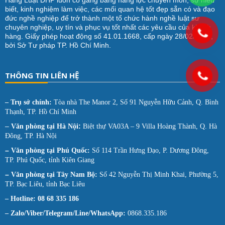
Hãng Luật DHP luôn cố gắng bằng năng lực chuyên môn, sự hiểu
biết, kinh nghiệm làm việc, các mối quan hệ tốt đẹp sẵn có và đạo
đức nghề nghiệp để trở thành một tổ chức hành nghề luật sư
chuyên nghiệp, uy tín và phục vụ tốt nhất các yêu cầu của khách
hàng. Giấy phép hoạt động số 41.01.1668, cấp ngày 28/02/2012,
bởi Sở Tư pháp TP. Hồ Chí Minh.
THÔNG TIN LIÊN HỆ
– Trụ sở chính:
Tòa nhà The Manor 2, Số 91 Nguyễn Hữu Cảnh, Q. Bình
Thạnh, TP. Hồ Chí Minh
–
:
Văn phòng tại
Hà Nội
Biệt thự VA03A – 9 Villa Hoàng Thành, Q. Hà
Đông, TP. Hà Nội
–
Văn phòng tại Phú Quốc:
Số 114 Trần Hưng Đạo, P. Dương Đông,
TP. Phú Quốc, tỉnh Kiên Giang
–
Văn phòng tại Tây Nam Bộ:
Số 42 Nguyễn Thị Minh Khai, Phường 5,
TP. Bạc Liêu, tỉnh Bạc Liêu
– Hotline: 08 68 335 186
– Zalo/Viber/Telegram/Line/WhatsApp:
0868.335.186