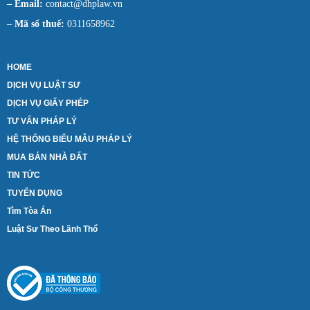
– Email:
contact@dhplaw.vn
–
Mã số thuế:
0311658962
HOME
DỊCH VỤ LUẬT SƯ
DỊCH VỤ GIẤY PHÉP
TƯ VẤN PHÁP LÝ
HỆ THỐNG BIỂU MẪU PHÁP LÝ
MUA BÁN NHÀ ĐẤT
TIN TỨC
TUYỂN DỤNG
Tìm Tòa Án
Luật Sư Theo Lãnh Thổ