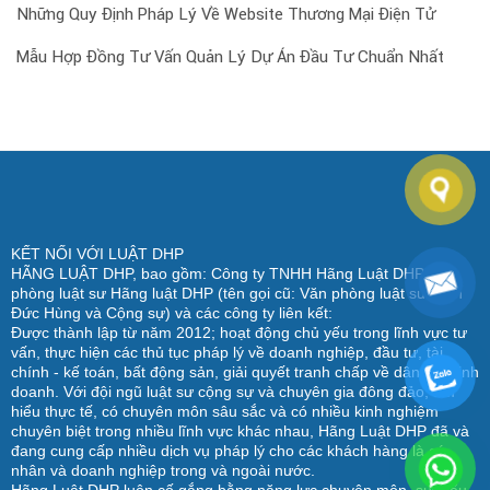
Những Quy Định Pháp Lý Về Website Thương Mại Điện Tử
Mẫu Hợp Đồng Tư Vấn Quản Lý Dự Án Đầu Tư Chuẩn Nhất
KẾT NỐI VỚI LUẬT DHP
HÃNG LUẬT DHP, bao gồm: Công ty TNHH Hãng Luật DHP, Văn
phòng luật sư Hãng luật DHP (tên gọi cũ: Văn phòng luật sư Trần
Đức Hùng và Cộng sự) và các công ty liên kết:
Được thành lập từ năm 2012; hoạt động chủ yếu trong lĩnh vực tư
vấn, thực hiện các thủ tục pháp lý về doanh nghiệp, đầu tư, tài
chính - kế toán, bất động sản, giải quyết tranh chấp về dân sự, kinh
doanh. Với đội ngũ luật sư cộng sự và chuyên gia đông đảo, am
hiểu thực tế, có chuyên môn sâu sắc và có nhiều kinh nghiệm
chuyên biệt trong nhiều lĩnh vực khác nhau, Hãng Luật DHP đã và
đang cung cấp nhiều dịch vụ pháp lý cho các khách hàng là cá
nhân và doanh nghiệp trong và ngoài nước.